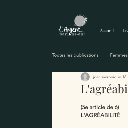
Accueil
Li
Toutes les publications
Femmes e
joanisveronique
16 
Ma relation à l'Argent..Parlons-
L'agréabi
Mon histoire
Psychologie d
(5e article de 6)
L'AGRÉABILITÉ