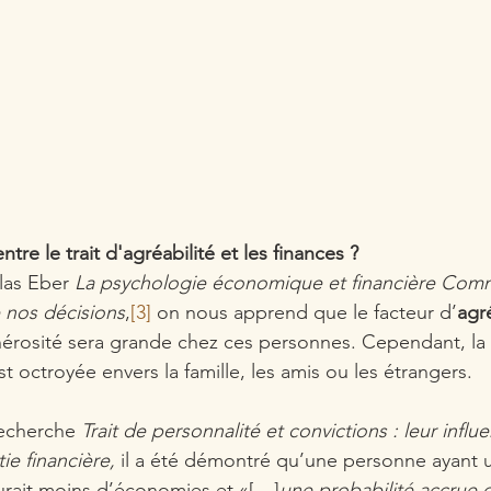
ntre le trait d'agréabilité et les finances ?
las Eber 
La psychologie économique et financière Comm
 nos décisions
,
[3]
 on nous apprend que le facteur d’
agré
énérosité sera grande chez ces personnes. Cependant, la
est octroyée envers la famille, les amis ou les étrangers. 
echerche 
Trait de personnalité et convictions : leur influe
tie financière, 
il a été démontré qu’une personne ayant u
aurait moins d’économies et «[…]
une probabilité accrue 