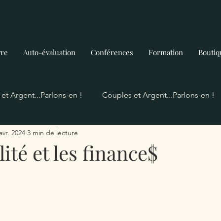
vre
Auto-évaluation
Conférences
Formation
Boutiq
t Argent...Parlons-en !
Couples et Argent...Parlons-en !
avr. 2024
3 min de lecture
en!
Traits de personnalité
cerveau
BUDGET
lité et les finance$
e l'argent