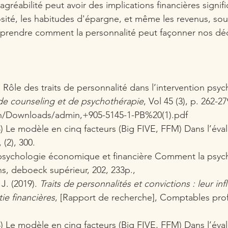
agréabilité peut avoir des implications financières signific
osité, les habitudes d'épargne, et même les revenus, soul
prendre comment la personnalité peut façonner nos déc
). Rôle des traits de personnalité dans l’intervention psy
e counseling et de psychothérapie
, Vol 45 (3), p. 262-27
ron/Downloads/admin,+905-5145-1-PB%20(1).pdf
04) Le modèle en cinq facteurs (Big FIVE, FFM) Dans l’éval
, (2), 300.
 psychologie économique et financière Comment la psyc
s, deboeck supérieur, 202, 233p.,
J. (2019). 
Traits de personnalités et convictions : leur inf
tie financières
, [Rapport de recherche], Comptables prof
04) Le modèle en cinq facteurs (Big FIVE, FFM) Dans l’éval