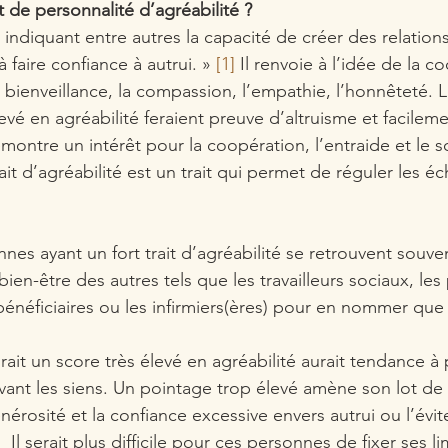
t de personnalité d’agréabilité ?
é, indiquant entre autres la capacité de créer des relations
 faire confiance à autrui. » 
[1]
 Il renvoie à l’idée de la c
la bienveillance, la compassion, l’empathie, l’honnêteté.
vé en agréabilité feraient preuve d’altruisme et facilem
montre un intérêt pour la coopération, l’entraide et le s
trait d’agréabilité est un trait qui permet de réguler les 
nes ayant un fort trait d’agréabilité se retrouvent souve
ien-être des autres tels que les travailleurs sociaux, le
bénéficiaires ou les infirmiers(ères) pour en nommer que
it un score très élevé en agréabilité aurait tendance à p
vant les siens. Un pointage trop élevé amène son lot d
énérosité et la confiance excessive envers autrui ou l’évi
 Il serait plus difficile pour ces personnes de fixer ses li