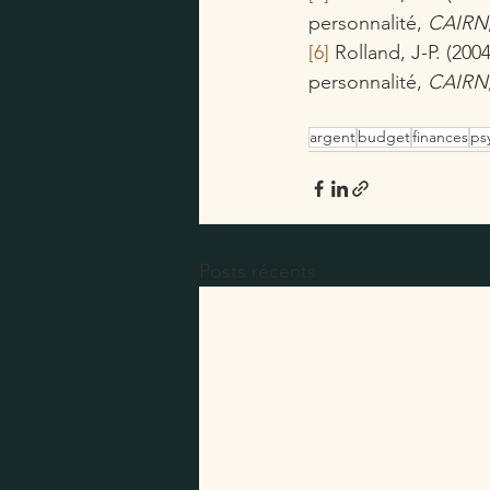
personnalité, 
CAIRN
[6]
 Rolland, J-P. (20
personnalité, 
CAIRN
argent
budget
finances
ps
Posts récents