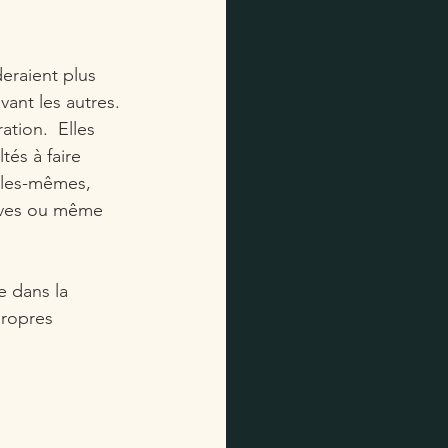
eraient plus 
vant les autres. 
tion.  Elles 
tés à faire 
elles-mêmes, 
tives ou même 
e dans la 
propres 