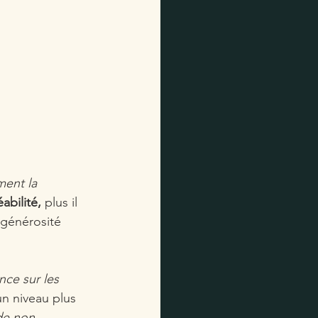
ent la 
abilité,
 plus il 
 générosité 
nce sur les 
n niveau plus 
de non-