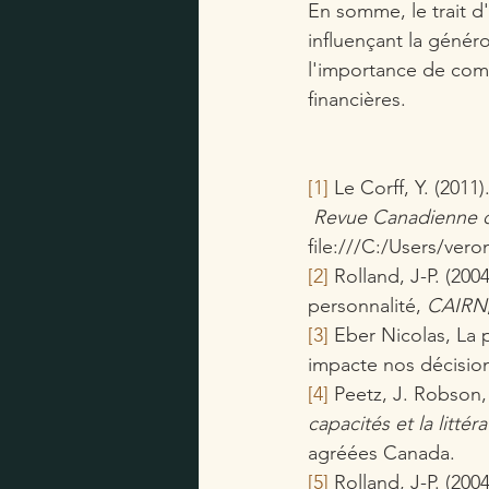
En somme, le trait d'
influençant la génér
l'importance de com
financières.
[1]
 Le Corff, Y. (2011
Revue Canadienne d
file:///C:/Users/ve
[2]
 Rolland, J-P. (20
personnalité, 
CAIRN
[3]
 Eber Nicolas, La
impacte nos décision
[4]
 Peetz, J. Robson, 
capacités et la littéra
agréées Canada.
[5]
 Rolland, J-P. (20