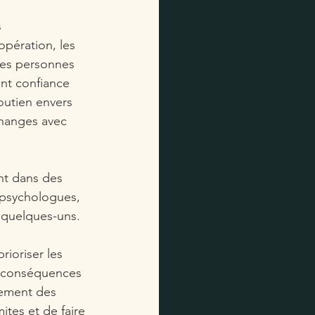
 
oopération, les 
 Les personnes 
ent confiance 
outien envers 
échanges avec 
nt dans des 
s psychologues, 
 quelques-uns. 
rioriser les 
e conséquences 
tement des 
mites et de faire 