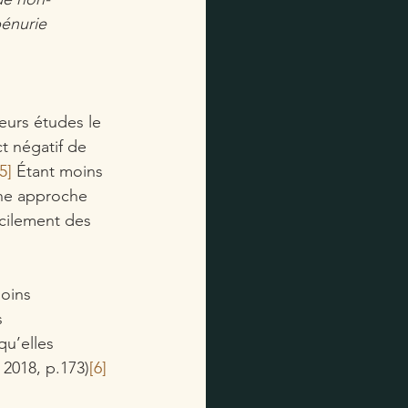
énurie 
ieurs études le 
t négatif de 
[5]
 Étant moins 
une approche 
cilement des 
moins 
s 
qu’elles 
 2018, p.173)
[6]