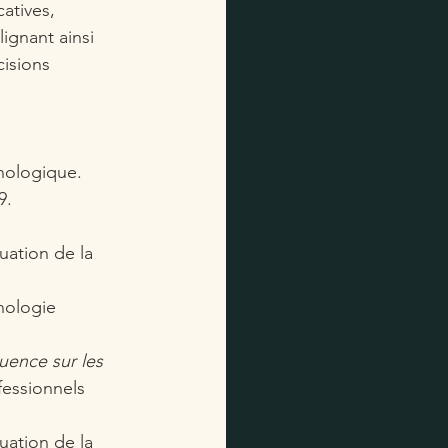
atives, 
ignant ainsi 
isions 
chologique. 
9. 
uation de la 
hologie 
luence sur les 
essionnels 
uation de la 