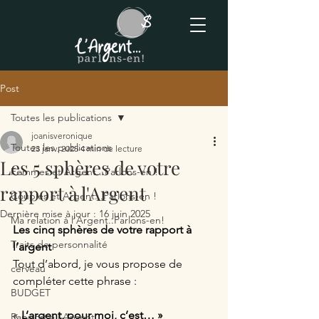
Post
Toutes les publications
joanisveronique
Toutes les publications
23 janv. 2025
4 min de lecture
Les 5 sphères de votre
Femmes et Argent...Parlons-en !
rapport à l'Argent
Couples et Argent...Parlons-en !
Dernière mise à jour :
16 juin 2025
Ma relation à l'Argent..Parlons-en!
Les cinq sphères de votre rapport à 
Traits de personnalité
l’argent 
Tout d’abord, je vous propose de 
cerveau
compléter cette phrase :
BUDGET
« 
L’argent, pour moi, c’est… »
Rapport à l'Argent