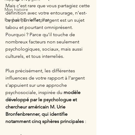
Mais c’est rare que vous partagiez cette 
Mon histoire
définition avec votre entourage, n’est-
Psychologie de l'argent
ce pas ? En effet, l’argent est un sujet 
tabou et pourtant omniprésent. 
Pourquoi ? Parce qu’il touche de 
nombreux facteurs non seulement 
psychologiques, sociaux, mais aussi 
culturels, et tous interreliés.
Plus précisément, les différentes 
influences de votre rapport à l’argent 
s’appuient sur une approche 
psychosociale, inspirée du 
modèle 
développé par le psychologue et 
chercheur américain M. Urie 
Bronfenbrenner, qui identifie 
notamment cinq sphères principales
 : 