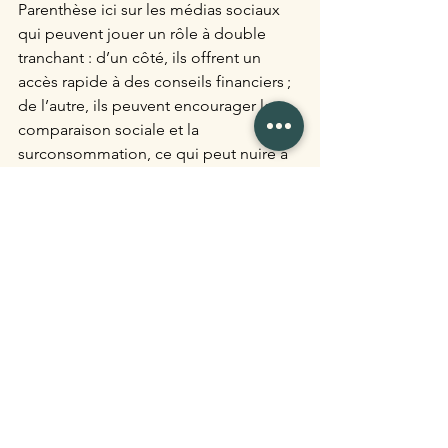
Parenthèse ici sur les médias sociaux 
qui peuvent jouer un rôle à double 
tranchant : d’un côté, ils offrent un 
accès rapide à des conseils financiers ; 
de l’autre, ils peuvent encourager la 
comparaison sociale et la 
surconsommation, ce qui peut nuire à 
une gestion saine de l’argent.
La société 
Enfin, la société dans laquelle vous 
vivez forme la cinquième et dernière 
sphère d’influence. 
Les valeurs véhiculées par notre 
société, telles que le capitalisme, la 
consommation rapide, et l’obsession 
pour la réussite matérielle, exercent 
une pression constante sur nos choix 
financiers. Par exemple, dans une 