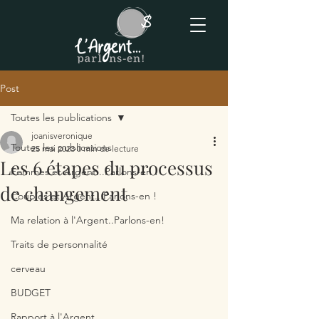
Post
Toutes les publications
joanisveronique
Toutes les publications
25 mai 2023
0 min de lecture
Les 6 étapes du processus
Femmes et Argent...Parlons-en !
de changement
Couples et Argent...Parlons-en !
Ma relation à l'Argent..Parlons-en!
Traits de personnalité
cerveau
BUDGET
Rapport à l'Argent