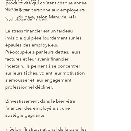
productivité qui coûtent chaque année 
Mon histoire
1 786 $ par personne aux employeurs 
du pays, selon Manuvie. »(1)
Psychologie de l'argent
Le stress financier est un fardeau 
invisible qui pèse lourdement sur les 
épaules des employé.e.s. 
Préoccupé.e.s par leurs dettes, leurs 
factures et leur avenir financier 
incertain, ils peinent à se concentrer 
sur leurs tâches, voient leur motivation 
s’émousser et leur engagement 
professionnel décliner.
L’investissement dans le bien-être 
financier des employé.e.s : une 
stratégie gagnante
« Selon l’Institut national de la paie, les 