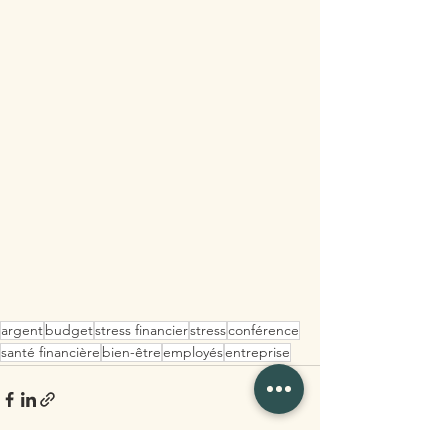
argent
budget
stress financier
stress
conférence
santé financière
bien-être
employés
entreprise