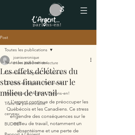
Post
Toutes les publications
joanisveronique
Toutes les publications
2 févr. 2025
2 min de lecture
Les effets délétères du
Femmes et Argent...Parlons-en !
stress financier sur le
Couples et Argent...Parlons-en !
milieu de travail
Ma relation à l'Argent..Parlons-en!
« L’argent continue de préoccuper les 
Traits de personnalité
Québécois et les Canadiens. Ce stress 
cerveau
engendre des conséquences sur le 
milieu de travail, notamment un 
BUDGET
absentéisme et une perte de 
Rapport à l'Argent