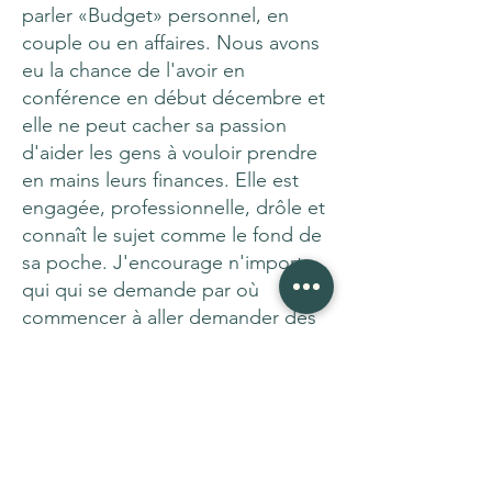
parler «Budget» personnel, en
couple ou en affaires. Nous avons
eu la chance de l'avoir en
conférence en début décembre et
elle ne peut cacher sa passion
d'aider les gens à vouloir prendre
en mains leurs finances. Elle est
engagée, professionnelle, drôle et
connaît le sujet comme le fond de
sa poche. J'encourage n'importe
qui qui se demande par où
commencer à aller demander des
outils et trucs à Véronique
puisqu'elle a vraiment à coeur de
«détaboutiser» le sujet de l'argent
en vous indiquant comment y voir
plus clair. Je la recommande sans
hésiter à des membres de ma